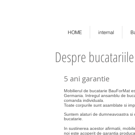
ekitchen.ro - bucatarii la co
HOME
internal
B
Despre bucatariil
5 ani garantie
Mobilierul de bucatarie BauForMat est
Germania. Intregul ansamblu de bucat
comanda individuala.
Toate corpurile sunt asamblate si imp
Suntem alaturi de dumneavoastra si d
bucatarie.
In sustinerea acestor afirmatii, mobili
noi este acoperit de garantia produca