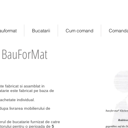
manda online
of
auformat
Bucatarii
Cum comand
Comanda
e BauForMat
e fabricat si asamblat in
arie este fabricat pe baza de
achetate individual.
upa livrarea mobilierului de
erul de bucatarie furnizat de catre
torului pentru o perioada de
5