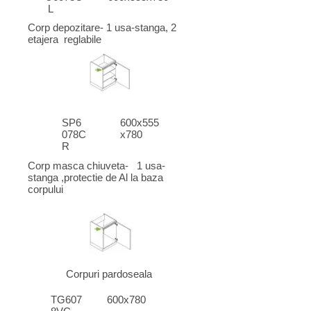
L
Corp depozitare- 1 usa-stanga, 2
etajera reglabile
SP6
600x555
078C
x780
R
Corp masca chiuveta- 1 usa-
stanga ,protectie de Al la baza
corpului
Corpuri pardoseala
TG607
600x780