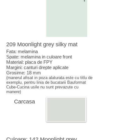
209 Moonlight grey silky mat
Fata: melamina
Spate: melamina in culoare front
Material: placa de FPY
Margini: canturi drepte aplicate
Grosime: 18 mm
(manerul afisat in poza alaturata este cu titlu de
exemplu, pentru linia de bucatarii Bauformat
Cube-Cucina usile nu sunt prevazute cu
manere)
Carcasa
Culoare:
142 Moonlight grey