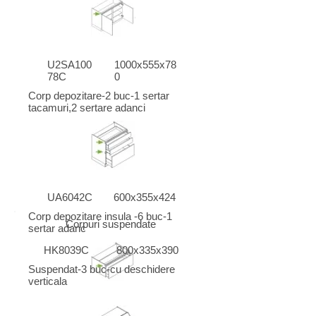
U2SA100
1000x555x78
78C
0
Corp depozitare-2 buc-1 sertar
tacamuri,2 sertare adanci
UA6042C
600x355x424
Corp depozitare insula -6 buc-1
Corpuri suspendate
sertar adanc
HK8039C
800x335x390
Suspendat-3 buc-cu deschidere
verticala