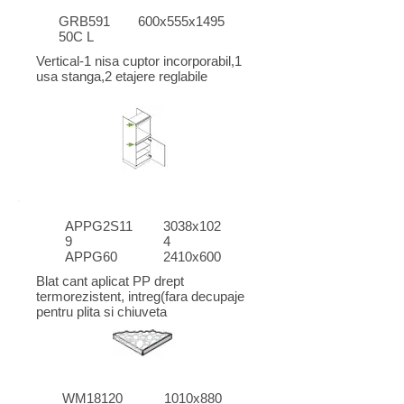
GRB591
600x555x1495
50C L
Vertical-1 nisa cuptor incorporabil,1
usa stanga,2 etajere reglabile
APPG2S11
3038x102
9
4
APPG60
2410x600
Blat cant aplicat PP drept
termorezistent, intreg(fara decupaje
pentru plita si chiuveta
WM18120
1010x880