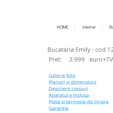
ekitchen.ro - bucatarii la co
HOME
internal
B
Bucataria Emily - cod 1
Pret:
3.999
euro+T
Galerie foto
Planuri si dimensiuni
Descriere corpuri
Aparatura inclusa
Plata si termene de livrare
Garantie