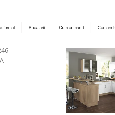
manda online
of
auformat
Bucatarii
Cum comand
Comanda
246
VA